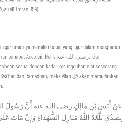
Nya.
(Ali ‘Imran: 159).
 Anas bin Malik رضي الله عنه, kita
an Ramadhan, maka Allah ﷻ akan memudahkan
n.
عَنْ أَنَسِ بْنِ مَالِكٍ رضي الله عنه أَنَّ رَسُولَ اللَّه
بِصِدْقٍ بَلَّغَهُ اللَّهُ مَنَازِلَ الشُّهَدَاءِ وَإِنْ مَاتَ عَل