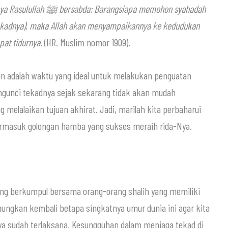
 tekadnya), maka Allah akan menyampaikannya ke kedudukan
at tidurnya.
(HR. Muslim nomor 1909).
an adalah waktu yang ideal untuk melakukan penguatan
ngunci tekadnya sejak sekarang tidak akan mudah
melalaikan tujuan akhirat. Jadi, marilah kita perbaharui
hadapan Allah ﷻ agar kita termasuk golongan hamba yang sukses meraih rida-Nya.
ing berkumpul bersama orang-orang shalih yang memiliki
renungkan kembali betapa singkatnya umur dunia ini agar kita
a sudah terlaksana. Kesungguhan dalam menjaga tekad di