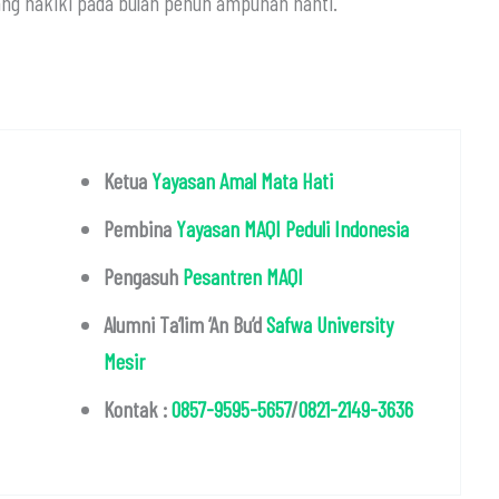
ng hakiki pada bulan penuh ampunan nanti.
Ketua
Yayasan Amal Mata Hati
Pembina
Yayasan MAQI Peduli Indonesia
Pengasuh
Pesantren MAQI
Alumni Ta’lim ‘An Bu’d
Safwa University
Mesir
Kontak :
0857-9595-5657
/
0821-2149-3636