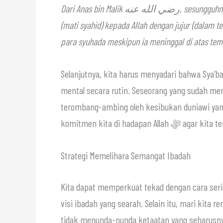
Dari Anas bin Malik رضي الله عنه, sesungguhnya Rasulullah ﷺ bersabda: Barangsiapa memohon syahadah
(mati syahid) kepada Allah dengan jujur (dalam
para syuhada meskipun ia meninggal di atas temp
Selanjutnya, kita harus menyadari bahwa Sya’b
mental secara rutin. Seseorang yang sudah me
terombang-ambing oleh kesibukan duniawi yang 
komitmen kita di 
Strategi Memelihara Semangat Ibadah
Kita dapat memperkuat tekad dengan cara ser
visi ibadah yang searah. Selain itu, mari kita 
tidak menunda-nunda ketaatan yang seharusny