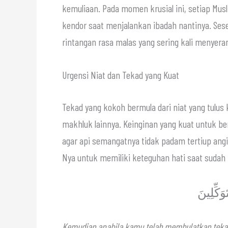
kemuliaan. Pada momen krusial ini, setiap Mu
kendor saat menjalankan ibadah nantinya. Ses
rintangan rasa malas yang sering kali menyeran
Urgensi Niat dan Tekad yang Kuat
Tekad yang kokoh bermula dari niat yang tulus karena Allah ﷻ semata tanpa m
makhluk lainnya. Keinginan yang kuat untuk b
agar api semangatnya tidak padam tertiup angin duniawi. Allah ﷻ secara t
Nya untuk memiliki keteguhan hati saat sudah
وَكِّلِينَ
Kemudian apabila kamu telah membulatkan tekad