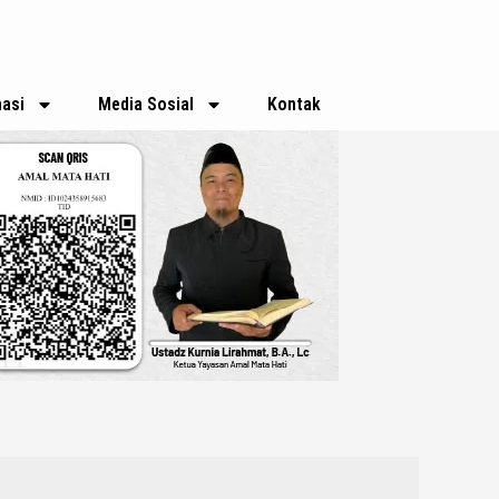
E
m
a
i
l
asi
Media Sosial
Kontak