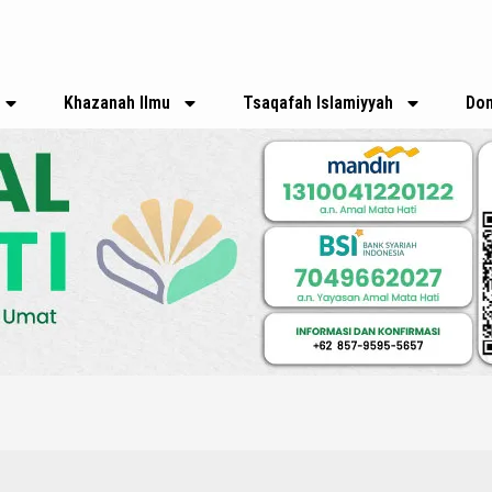
Khazanah Ilmu
Tsaqafah Islamiyyah
Don