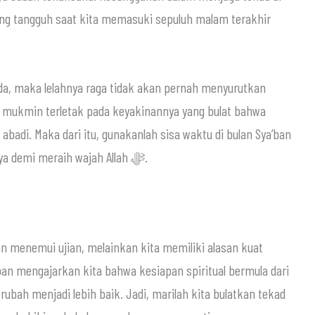
ng tangguh saat kita memasuki sepuluh malam terakhir
ada, maka lelahnya raga tidak akan pernah menyurutkan
g mukmin terletak pada keyakinannya yang bulat bahwa
 abadi. Maka dari itu, gunakanlah sisa waktu di bulan Sya’ban
ini sebagai ajang untuk mengukuhkan niat hanya demi meraih wajah Allah ﷻ.
n menemui ujian, melainkan kita memiliki alasan kuat
ban mengajarkan kita bahwa kesiapan spiritual bermula dari
ubah menjadi lebih baik. Jadi, marilah kita bulatkan tekad