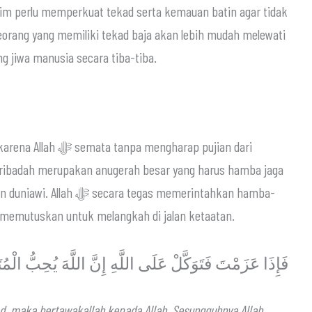
slim perlu memperkuat tekad serta kemauan batin agar tidak
eorang yang memiliki tekad baja akan lebih mudah melewati
g jiwa manusia secara tiba-tiba.
engharap pujian dari
eribadah merupakan anugerah besar yang harus hamba jaga
egas memerintahkan hamba-
 memutuskan untuk melangkah di jalan ketaatan.
فَإِذَا عَزَمْتَ فَتَوَكَّلْ عَلَى اللَّهِ إِنَّ اللَّهَ يُحِبُّ الْمُتَ
, maka bertawakallah kepada Allah. Sesungguhnya Allah