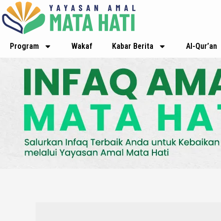
Lewati
ke
konten
Program
Wakaf
Kabar Berita
Al-Qur’an