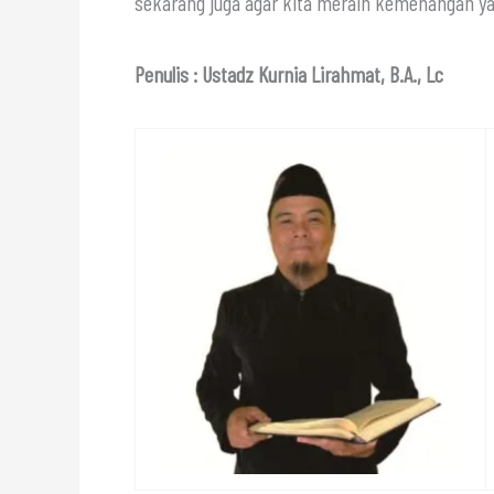
sekarang juga agar kita meraih kemenangan ya
Penulis : Ustadz Kurnia Lirahmat, B.A., Lc