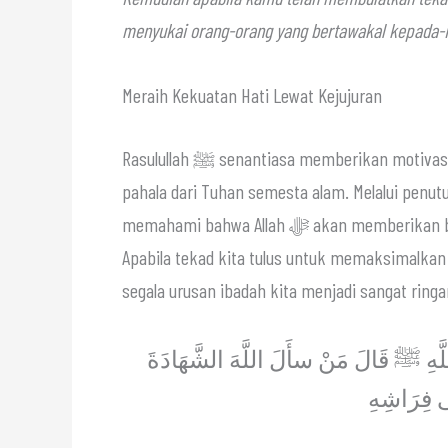
menyukai orang-orang yang bertawakal kepada-
Meraih Kekuatan Hati Lewat Kejujuran
Rasulullah ﷺ senantiasa memberikan motivasi agar umatnya memiliki tekad yang jujur dalam mengharap
pahala dari Tuhan semesta alam. Melalui penuturan sahabat
memahami bahwa Allah ﷻ akan memberikan balasan sesuai dengan kadar kesungguhan niat seseorang.
Apabila tekad kita tulus untuk memaksimalkan Sya’ban d
segala urusan ibadah kita menjadi sangat ringa
ِ ﷺ قَالَ مَنْ سأَلَ اللَّهَ الشَّهَادَةَ
َى فِرَاشِهِ