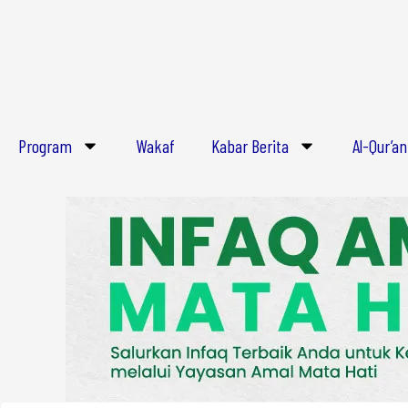
Lewati
ke
konten
Program
Wakaf
Kabar Berita
Al-Qur’an