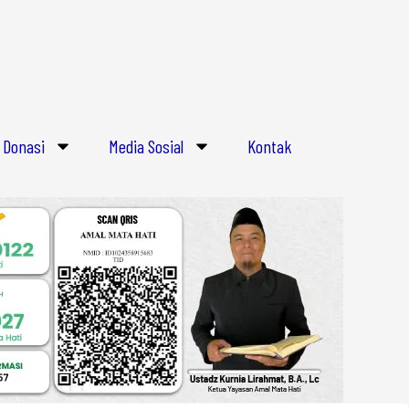
E
m
a
i
l
Donasi
Media Sosial
Kontak