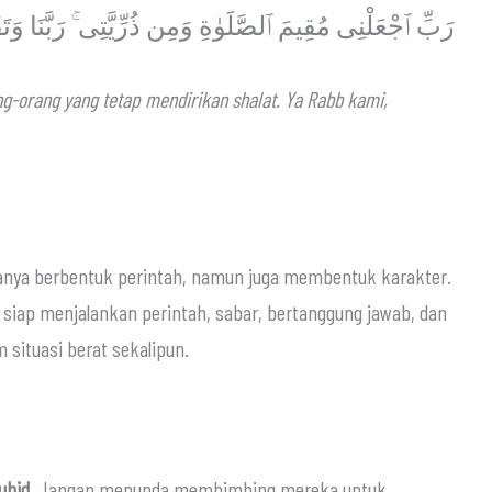
رَبِّ ٱجْعَلْنِى مُقِيمَ ٱلصَّلَوٰةِ وَمِن ذُرِّيَّتِى ۚ رَبَّنَا وَتَقَ
g-orang yang tetap mendirikan shalat. Ya Rabb kami,
lah ﷻ, bahkan dalam situasi berat sekalipun.
uhid.
Jangan menunda membimbing mereka untuk