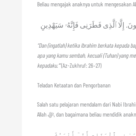
ْبُدُونَ. إِلَّا ٱلَّذِى فَطَرَنِى فَإِنَّهُۥ سَيَهْدِينِ
“Dan (ingatlah) ketika Ibrahim berkata kepada b
apa yang kamu sembah, kecuali (Tuhan) yang me
kepadaku.’”
(Az-Zukhruf: 26–27)
Teladan Ketaatan dan Pengorbanan
Salah satu pelajaran mendalam dari Nabi Ibrahim عليه السلام adalah ketaatan mutlak kepada per
َرَىٰ فِى ٱلْمَنَامِ أَنِّىٓ أَذْبَحُكَ