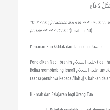
بَّلْ دُعَآءِ
“Ya Rabbku, jadikanlah aku dan anak cucuku oran
perkenankanlah doaku.”
(Ibrahim: 40)
Menanamkan Akhlak dan Tanggung Jawab
Pendidikan Nabi Ibrahim عليه السلام tidak hanya berbentuk perintah, namun juga membentuk karakter.
Beliau membimbing Ismail عليه السلام untuk siap menjalankan perintah, sabar, bertanggung jawab, dan
taat sepenuhnya kepada Al
Hikmah dan Pelajaran bagi Orang Tua
Mulailah pendidikan anak dengan ta