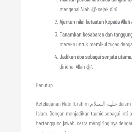
mengenal Allah ﷻ sejak dini.
Tanamkan kesabaran dan tanggung
mereka untuk memikul tugas denga
Jadikan doa sebagai senjata utama
diridhai Allah ﷻ.
Penutup
Keteladanan Nabi Ibrahim عليه السلام dalam mendidik anak adalah pelajaran tak ternilai bagi umat
Islam. Dengan menjadikan tauhid sebagai inti 
bertanggung jawab, serta mengiringinya dengan