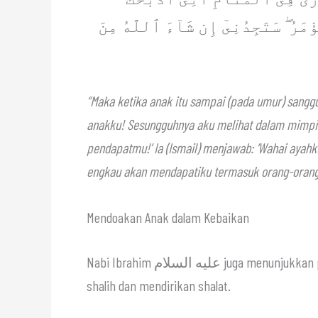
َرُ ۖ سَتَجِدُنِىٓ إِن شَآءَ ٱللَّهُ مِنَ
“Maka ketika anak itu sampai (pada umur) sangg
anakku! Sesungguhnya aku melihat dalam mimpi
pendapatmu!’ Ia (Ismail) menjawab: ‘Wahai ayah
engkau akan mendapatiku termasuk orang-orang 
Mendoakan Anak dalam Kebaikan
Nabi Ibrahim عليه السلام juga menunjukkan pentingnya mendoakan anak-anak agar menjadi orang yang
shalih dan mendirikan shalat.