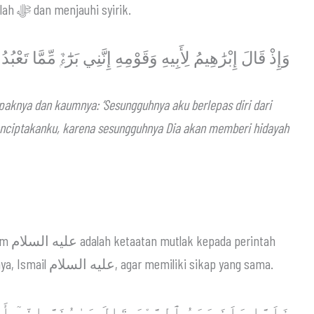
Beliau mengajak anaknya untuk mengesakan Allah ﷻ dan menjauhi syirik.
وَإِذْ قَالَ إِبْرَٰهِيمُ لِأَبِيهِ وَقَوْمِهِ إِنَّنِي بَرَٰٓءٌۭ مِّمَّا تَع
apaknya dan kaumnya: ‘Sesungguhnya aku berlepas diri dari
nciptakanku, karena sesungguhnya Dia akan memberi hidayah
intah
Allah ﷻ, dan bagaimana beliau mendidik anaknya, Ismail عليه السلام, agar memiliki sikap yang sama.
فَلَمَّا بَلَغَ مَعَهُ ٱلسَّعْىَ قَالَ يَـٰبُنَىَّ إِنِّىٓ أ