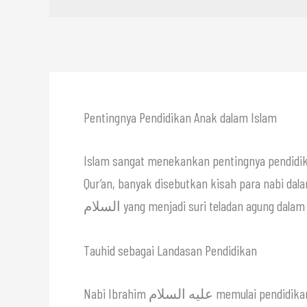
Pentingnya Pendidikan Anak dalam Islam
Islam sangat menekankan pentingnya pendidika
Qur’an, banyak disebutkan kisah para nabi dala
السلام yang menjadi suri teladan agung dalam 
Tauhid sebagai Landasan Pendidikan
Nabi Ibrahim عليه السلام memulai pendidikan anaknya dengan membangun pondasi tauhid yang kokoh.