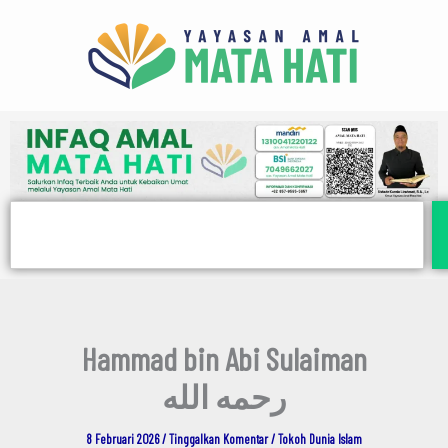
E
Lewati
m
ke
a
i
konten
l
Search
Hammad bin Abi Sulaiman
رحمه الله
8 Februari 2026
/
Tinggalkan Komentar
/
Tokoh Dunia Islam