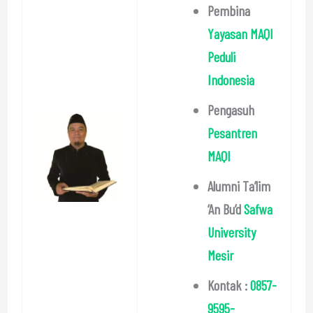
Pembina
Yayasan MAQI
Peduli
Indonesia
Pengasuh
Pesantren
MAQI
Alumni Ta’lim
‘An Bu’d
Safwa
University
Mesir
Kontak :
0857-
9595-