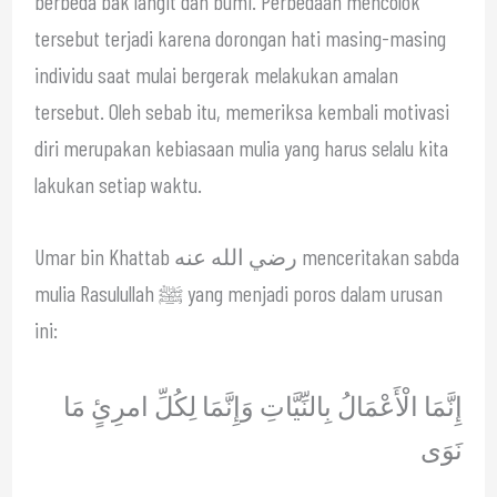
berbeda bak langit dan bumi. Perbedaan mencolok
tersebut terjadi karena dorongan hati masing-masing
individu saat mulai bergerak melakukan amalan
tersebut. Oleh sebab itu, memeriksa kembali motivasi
diri merupakan kebiasaan mulia yang harus selalu kita
lakukan setiap waktu.
Umar bin Khattab رضي الله عنه menceritakan sabda
mulia Rasulullah ﷺ yang menjadi poros dalam urusan
ini:
إِنَّمَا الْأَعْمَالُ بِالنِّيَّاتِ وَإِنَّمَا لِكُلِّ امرِئٍ مَا
نَوَى