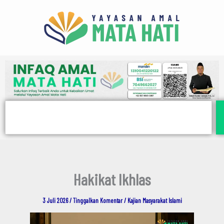
E
Lewati
m
ke
a
i
konten
l
Search
Hakikat Ikhlas
3 Juli 2026
/
Tinggalkan Komentar
/
Kajian Masyarakat Islami