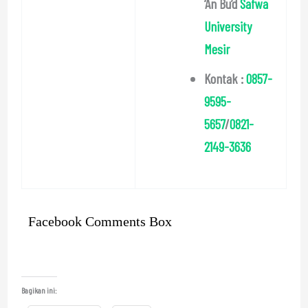
‘An Bu’d
Safwa
University
Mesir
Kontak :
0857-
9595-
5657
/
0821-
2149-3636
Facebook Comments Box
Bagikan ini: