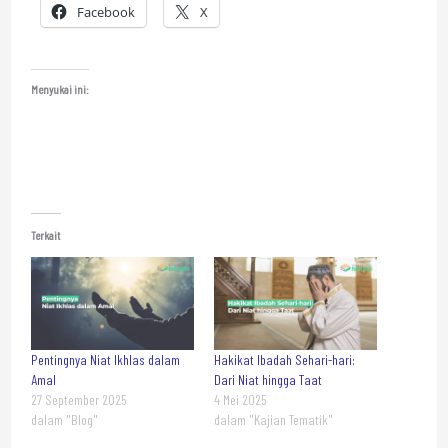
Facebook
X
Menyukai ini:
Terkait
Pentingnya Niat Ikhlas dalam
Hakikat Ibadah Sehari-hari:
Amal
Dari Niat hingga Taat
27 September 2025
4 Mei 2025
dalam "Blog"
dalam "Kajian Tematik"