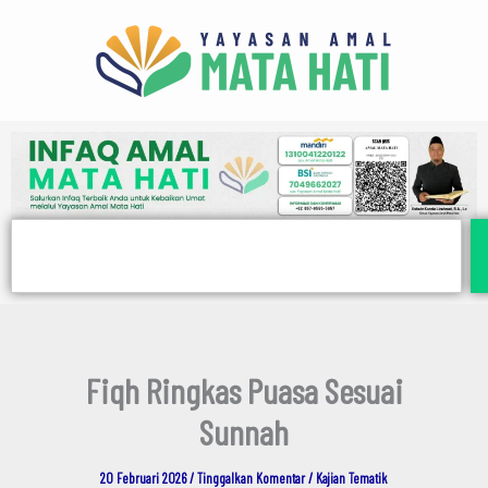
E
Lewati
m
ke
a
i
konten
l
Search
Fiqh Ringkas Puasa Sesuai
Sunnah
20 Februari 2026
/
Tinggalkan Komentar
/
Kajian Tematik