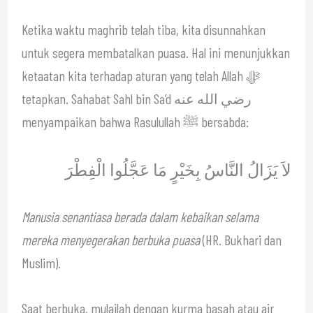
Ketika waktu maghrib telah tiba, kita disunnahkan
untuk segera membatalkan puasa. Hal ini menunjukkan
ketaatan kita terhadap aturan yang telah Allah ﷻ
tetapkan. Sahabat Sahl bin Sa’d رضي الله عنه
menyampaikan bahwa Rasulullah ﷺ bersabda:
لاَ يَزَالُ النَّاسُ بِخَيْرٍ مَا عَجَّلُوا الْفِطْرَ
Manusia senantiasa berada dalam kebaikan selama
mereka menyegerakan berbuka puasa
(HR. Bukhari dan
Muslim).
Saat berbuka, mulailah dengan kurma basah atau air