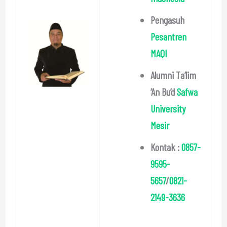
Pengasuh
Pesantren
MAQI
Alumni Ta’lim
‘An Bu’d
Safwa
University
Mesir
Kontak :
0857-
9595-
5657
/
0821-
2149-3636