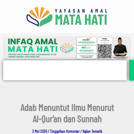
E
Lewati
m
ke
a
i
konten
l
Search
Adab Menuntut Ilmu Menurut
Al-Qur’an dan Sunnah
3 Mei 2025
/
Tinggalkan Komentar
/
Kajian Tematik