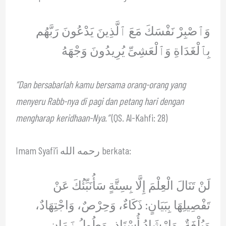
وَٱصْبِرْ نَفْسَكَ مَعَ ٱلَّذِينَ يَدْعُونَ رَبَّهُم
بِٱلْغَدَاةِ وَٱلْعَشِىِّ يُرِيدُونَ وَجْهَهُ
“Dan bersabarlah kamu bersama orang-orang yang
menyeru Rabb-nya di pagi dan petang hari dengan
mengharap keridhaan-Nya.”
(QS. Al-Kahfi: 28)
Imam Syafi’i رحمه الله berkata:
لَنْ تَنَالَ الْعِلْمَ إِلَّا بِسِتَّةٍ سَأُنَبِّئُكَ عَنْ
تَفْصِيلِهَا بِبَيَانٍ: ذَكَاءٌ، وَحِرْصٌ، وَاجْتِهَادٌ،
وَبُلْغَةٌ، وَإِرْشَادُ أُسْتَاذٍ، وَطُولُ زَمَانٍ