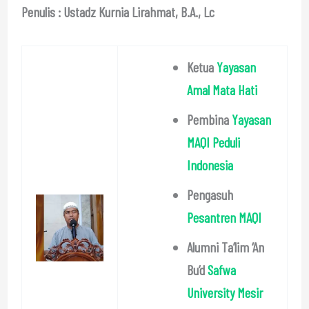
Penulis : Ustadz Kurnia Lirahmat, B.A., Lc
Ketua
Yayasan
Amal Mata Hati
Pembina
Yayasan
MAQI Peduli
Indonesia
Pengasuh
Pesantren MAQI
Alumni Ta’lim ‘An
Bu’d
Safwa
University Mesir