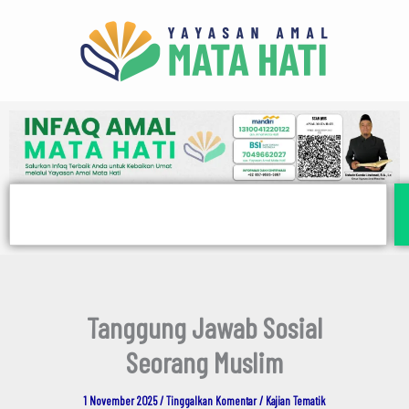
E
Lewati
m
ke
a
i
konten
l
Search
Tanggung Jawab Sosial
Seorang Muslim
1 November 2025
/
Tinggalkan Komentar
/
Kajian Tematik