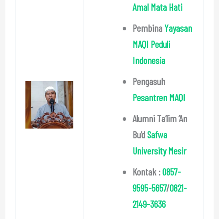
Amal Mata Hati
Pembina
Yayasan
MAQI Peduli
Indonesia
Pengasuh
Pesantren MAQI
Alumni Ta’lim ‘An
Bu’d
Safwa
University Mesir
Kontak :
0857-
9595-5657
/
0821-
2149-3636