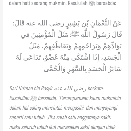
dalam hati seorang mukmin. Rasulullah ﷺ bersabda:
عَنْ النُّعْمَانِ بْنِ بَشِيرٍ رضي الله عنه قَالَ:
قَالَ رَسُولُ اللَّهِ ﷺ: مَثَلُ الْمُؤْمِنِينَ فِي
تَوَادِّهِمْ وَتَرَاحُمِهِمْ وَتَعَاطُفِهِمْ، مَثَلُ
الْجَسَدِ، إِذَا اشْتَكَى مِنْهُ عُضْوٌ، تَدَاعَى لَهُ
سَائِرُ الْجَسَدِ بِالسَّهَرِ وَالْحُمَّى
Dari Nu‘man bin Basyir رضي الله عنه berkata:
Rasulullah ﷺ bersabda, “Perumpamaan kaum mukminin
dalam hal saling mencintai, mengasihi, dan menyayangi
seperti satu tubuh. Jika salah satu anggotanya sakit,
maka seluruh tubuh ikut merasakan sakit dengan tidak