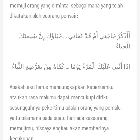
memuji orang yang diminta, sebagaimana yang telah
dikatakan oleh seorang penyair:
أَأَذْكُرُ حَاجَتِي أَمْ قَدْ كَفَانِي … حَيَاؤُكَ إِنَّ شِيمَتَكَ
الْحَيَاءُ
إِذَا أَثْنَى عَلَيْكَ الْمَرْءُ يَوْمًا … كَفَاهُ مِنْ تَعَرُّضِهِ الثَّنَاءُ
Apakah aku harus mengungkapkan keperluanku
ataukah rasa malumu dapat mencukupi diriku,
sesungguhnya pekertimu adalah orang yang pemalu,
yaitu bilamana pada suatu hari ada seseorang
memujimu, niscaya engkau akan memberinya
kecukupan.