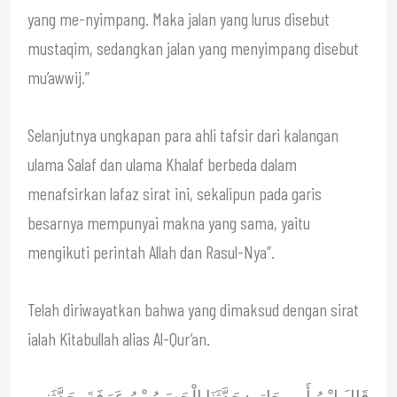
yang me-nyimpang. Maka jalan yang lurus disebut
mustaqim, sedangkan jalan yang menyimpang disebut
mu’awwij.”
Selanjutnya ungkapan para ahli tafsir dari kalangan
ulama Salaf dan ulama Khalaf berbeda dalam
menafsirkan lafaz sirat ini, sekalipun pada garis
besarnya mempunyai makna yang sama, yaitu
mengikuti perintah Allah dan Rasul-Nya”.
Telah diriwayatkan bahwa yang dimaksud dengan sirat
ialah Kitabullah alias Al-Qur’an.
قَالَ ابْنُ أَبِي حَاتِمٍ: حَدَّثَنَا الْحَسَنُ بْنُ عَرَفَةَ، حَدَّثَنِي