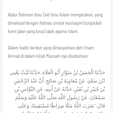
Abdur Rahman ibnu Zaid ibnu Aslam mengatakan, yang
dimaksud dengan ihdinas siratal mustaqim (tunjukilah
kami jalan yang lurus) ialah agama Islam.
Dalam hadis berikut yang diriwayatkan oleh Imam
Ahmad di dalam kitab Musnad-nya disebutkan:
حَدَّثَنَا الْحَسَنُ بْنُ سَوَّارٍ أَبُو الْعَلَاءِ، حَدَّثَنَا لَيْثٌ يَعْنِي
ابْنَ سَعْدٍ، عَنْ مُعَاوِيَةَ بْنِ صَالِحٍ: أَنَّ عَبْدَ الرَّحْمَنِ
بْنَ جُبَيْرِ بْنِ نُفَيْرٍ، حَدَّثَهُ عَنْ أَبِيهِ، عَنِ النَّوَّاسِ بْنِ
سَمْعَانَ، عَنْ رَسُولِ اللَّهِ صَلَّى اللَّهُ عَلَيْهِ وَسَلَّمَ
قَالَ: “ضَرَبَ اللَّهُ مَثَلًا صِرَاطًا مُسْتَقِيمًا، وَعَلَى