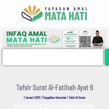
E
Lewati
m
ke
a
i
konten
l
Search
Tafsir Surat Al-Fatihah Ayat 6
7 Januari 2025
/
Tinggalkan Komentar
/
Tafsir Al-Quran