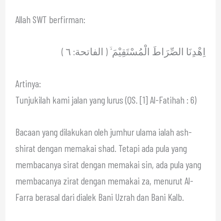
Allah SWT berfirman:
اِهْدِنَا الصِّرَاطَ الْمُسْتَقِيْمَ ۙ ( الفاتحة: ٦ )
Artinya:
Tunjukilah kami jalan yang lurus (QS. [1] Al-Fatihah : 6)
Bacaan yang dilakukan oleh jumhur ulama ialah ash-
shirat dengan memakai shad. Tetapi ada pula yang
membacanya sirat dengan memakai sin, ada pula yang
membacanya zirat dengan memakai za, menurut Al-
Farra berasal dari dialek Bani Uzrah dan Bani Kalb.