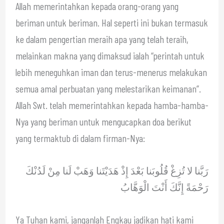
Allah memerintahkan kepada orang-orang yang
beriman untuk beriman. Hal seperti ini bukan termasuk
ke dalam pengertian meraih apa yang telah teraih,
melainkan makna yang dimaksud ialah “perintah untuk
lebih meneguhkan iman dan terus-menerus melakukan
semua amal perbuatan yang melestarikan keimanan”.
Allah Swt. telah memerintahkan kepada hamba-hamba-
Nya yang beriman untuk mengucapkan doa berikut
yang termaktub di dalam firman-Nya:
رَبَّنا لا تُزِغْ قُلُوبَنا بَعْدَ إِذْ هَدَيْتَنا وَهَبْ لَنا مِنْ لَدُنْكَ
رَحْمَةً إِنَّكَ أَنْتَ الْوَهَّابُ
Ya Tuhan kami, janganlah Engkau jadikan hati kami