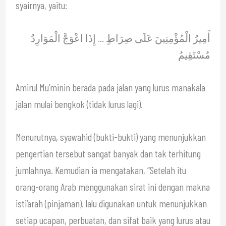
syairnya, yaitu:
أَمِيرُ الْمُؤْمِنِينَ عَلَى صِرَاطٍ … إِذَا اعْوَجَّ الْمَوَارِدُ
مُسْتَقِيمُ
Amirul Mu’minin berada pada jalan yang lurus manakala
jalan mulai bengkok (tidak lurus lagi).
Menurutnya, syawahid (bukti-bukti) yang menunjukkan
pengertian tersebut sangat banyak dan tak terhitung
jumlahnya. Kemudian ia mengatakan, “Setelah itu
orang-orang Arab menggunakan sirat ini dengan makna
isti’arah (pinjaman). lalu digunakan untuk menunjukkan
setiap ucapan, perbuatan, dan sifat baik yang lurus atau