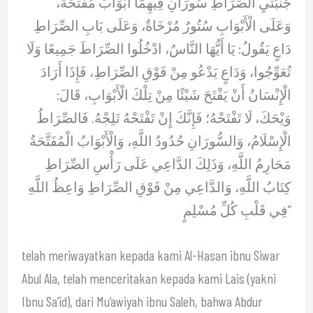
جَنْبَتَيِ الصِّرَاطِ سُورَانِ فِيهِمَا أَبْوَابٌ مُفَتَّحَةٌ،
وَعَلَى الْأَبْوَابِ سُتُورٌ مُرْخَاةٌ، وَعَلَى بَابِ الصِّرَاطِ
دَاعٍ يَقُولُ: يَا أَيُّهَا النَّاسُ، ادْخُلُوا الصِّرَاطَ جَمِيعًا وَلَا
تُعَوِّجُوا، وَدَاعٍ يَدْعُو مِنْ فَوْقِ الصِّرَاطِ، فَإِذَا أَرَادَ
الْإِنْسَانُ أَنْ يَفْتَحَ شَيْئًا مِنْ تِلْكَ الْأَبْوَابِ، قَالَ:
وَيْحَكَ، لَا تَفْتَحْهُ؛ فَإِنَّكَ إِنْ تَفْتَحْهُ تَلِجْهُ. فَالصِّرَاطُ
الْإِسْلَامُ، وَالسُّورَانِ حُدُودُ اللَّهِ، وَالْأَبْوَابُ الْمُفَتَّحَةُ
مَحَارِمُ اللَّهِ، وَذَلِكَ الدَّاعِي عَلَى رَأْسِ الصِّرَاطِ
كِتَابُ اللَّهِ، وَالدَّاعِي مِنْ فَوْقِ الصِّرَاطِ وَاعِظُ اللَّهِ
فِي قَلْبِ كُلِّ مُسْلِمٍ”
telah meriwayatkan kepada kami Al-Hasan ibnu Siwar
Abul Ala, telah menceritakan kepada kami Lais (yakni
Ibnu Sa’id), dari Mu’awiyah ibnu Saleh, bahwa Abdur