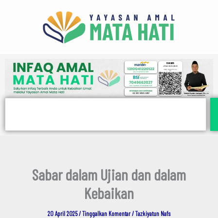
E
Lewati
m
ke
a
i
konten
l
Search
Sabar dalam Ujian dan dalam
Kebaikan
20 April 2025
/
Tinggalkan Komentar
/
Tazkiyatun Nafs