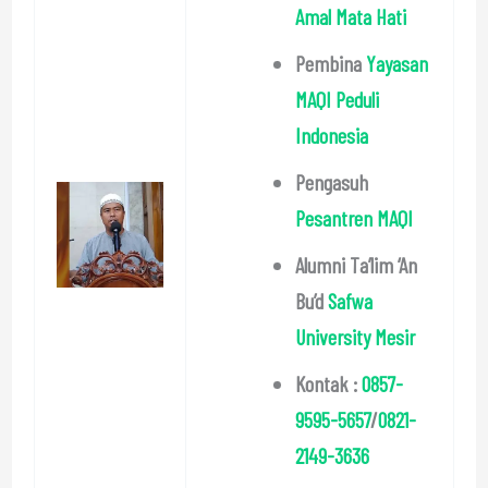
Amal Mata Hati
Pembina
Yayasan
MAQI Peduli
Indonesia
Pengasuh
Pesantren MAQI
Alumni Ta’lim ‘An
Bu’d
Safwa
University Mesir
Kontak :
0857-
9595-5657
/
0821-
2149-3636