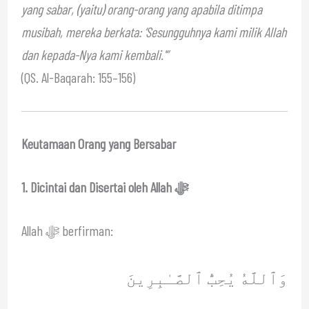
yang sabar, (yaitu) orang-orang yang apabila ditimpa
musibah, mereka berkata: ‘Sesungguhnya kami milik Allah
dan kepada-Nya kami kembali.'”
(QS. Al-Baqarah: 155–156)
Keutamaan Orang yang Bersabar
1. Dicintai dan Disertai oleh Allah ﷻ
Allah ﷻ berfirman:
وَٱللَّهُ يُحِبُّ ٱلصَّـٰبِرِينَ