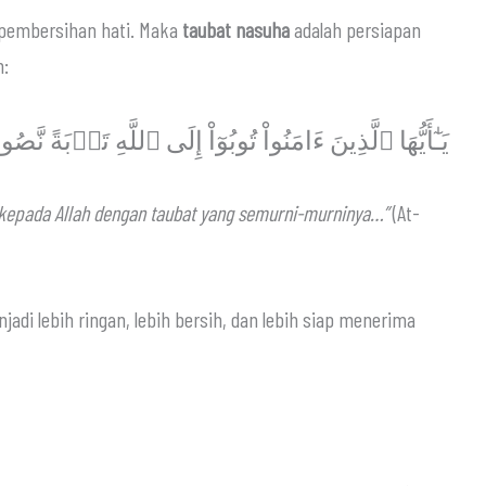
 pembersihan hati. Maka
taubat nasuha
adalah persiapan
rman:
يَـٰٓأَيُّهَا ٱلَّذِينَ ءَامَنُواْ تُوبُوٓاْ إِلَى ٱللَّهِ تَوۡبَةً نَّصُو
 kepada Allah dengan taubat yang semurni-murninya…”
(At-
adi lebih ringan, lebih bersih, dan lebih siap menerima