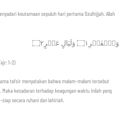
nyadari keutamaan sepuluh hari pertama Dzulhijjah. Allah
وَٱلۡفَجۡرِ۝١ وَلَيَالٍ عَشۡرٍ۝٢
ajr: 1–2)
h. Maka kesadaran terhadap keagungan waktu inilah yang
iap secara ruhani dan lahiriah.