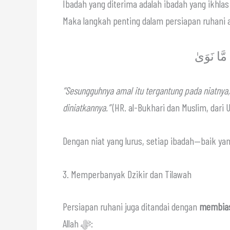
Ibadah yang diterima adalah ibadah yang ikhlas karena Allah ﷻ dan sesuai denga
Maka langkah penting dalam persiapan ruhani 
َّا نَوَىٰ
“Sesungguhnya amal itu tergantung pada niatnya
diniatkannya.”
3. Memperbanyak Dzikir dan Tilawah
Persiapan ruhani juga ditandai dengan
membias
Allah ﷻ: