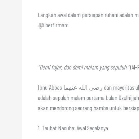
Langkah awal dalam persiapan ruhani adalah me
ﷻ berfirman:
“Demi fajar, dan demi malam yang sepuluh.”
(Al-F
Ibnu ‘Abbas رضي الله عنهما dan mayoritas ulama tafsir menyatakan bahwa malam-malam tersebut
adalah sepuluh malam pertama bulan Dzulhijja
akan mendorong seorang hamba untuk bersiap-s
1. Taubat Nasuha: Awal Segalanya