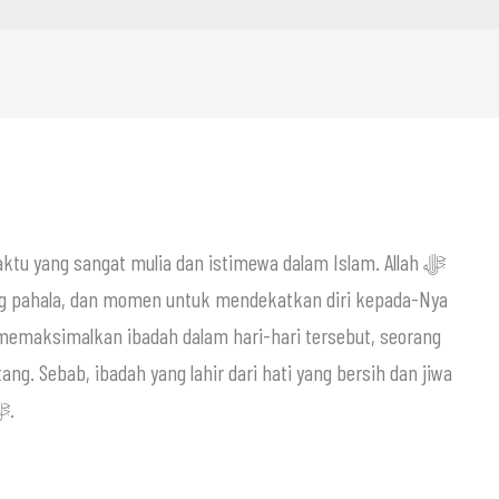
ktu yang sangat mulia dan istimewa dalam Islam. Allah ﷻ
ng pahala, dan momen untuk mendekatkan diri kepada-Nya
memaksimalkan ibadah dalam hari-hari tersebut, seorang
ng. Sebab, ibadah yang lahir dari hati yang bersih dan jiwa
yang siap, akan jauh lebih bernilai di sisi Allah ﷻ.