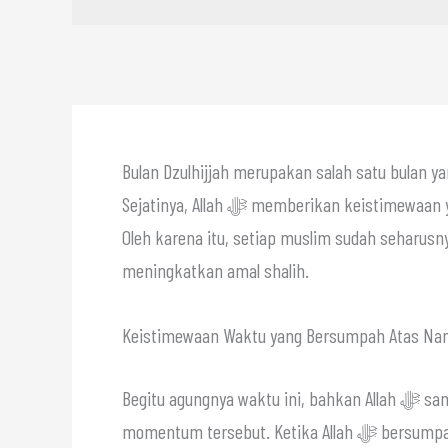
Bulan Dzulhijjah merupakan salah satu bulan 
Sejatinya, Allah ﷻ memberikan keistimewaan yang sangat besar pada sepuluh hari pertama di bulan ini.
Oleh karena itu, setiap muslim sudah seharu
meningkatkan amal shalih.
Keistimewaan Waktu yang Bersumpah Atas N
Begitu agungnya waktu ini, bahkan Allah ﷻ sampai bersumpah di dalam Al-Qur’an menggunakan
momentum tersebut. Ketika Allah ﷻ bersumpah demi suatu makhluk, maka hal itu menunjukkan adanya