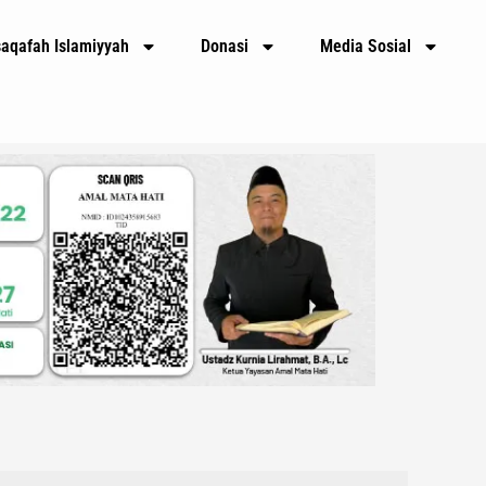
E
m
saqafah Islamiyyah
Donasi
Media Sosial
a
i
l