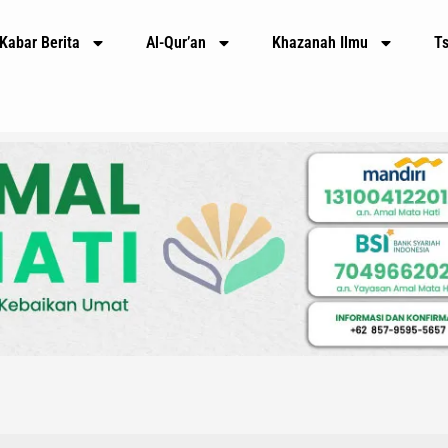
Kabar Berita
Al-Qur’an
Khazanah Ilmu
T