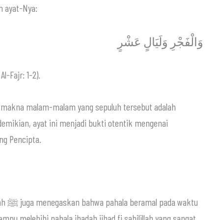
rfirman dalam ayat-Nya:
وَالْفَجْرِ وَلَيَالٍ عَشْرٍ
Al-Fajr: 1-2).
a, makna malam-malam yang sepuluh tersebut adalah
demikian, ayat ini menjadi bukti otentik mengenai
ng Pencipta.
waktu
ampu melebihi pahala ibadah jihad fi sabilillah yang sangat