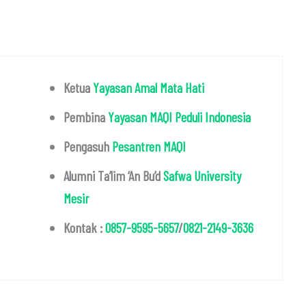
Ketua
Yayasan Amal Mata Hati
Pembina
Yayasan MAQI Peduli Indonesia
Pengasuh
Pesantren MAQI
Alumni Ta’lim ‘An Bu’d
Safwa University
Mesir
Kontak :
0857-9595-5657
/
0821-2149-3636