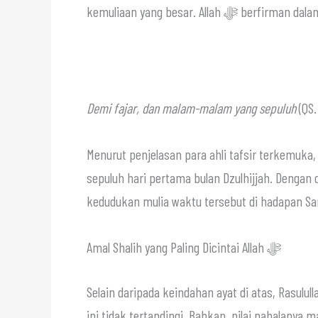
kemuliaan yang besar. Allah ﷻ be
Demi fajar, dan malam-malam yang sepuluh
(QS. 
Menurut penjelasan para ahli tafsir terkemuk
sepuluh hari pertama bulan Dzulhijjah. Dengan 
kedudukan mulia waktu tersebut di hadapan Sa
Amal Shalih yang Paling Dicintai Allah ﷻ
Selain daripada keindahan ayat di atas, Rasulullah ﷺ juga menegaskan bahwa pahala beramal pada 
ini tidak tertandingi. Bahkan, nilai pahalanya m