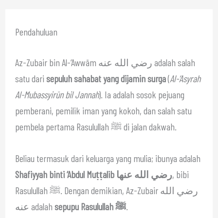
Pendahuluan
Az-Zubair bin Al-‘Awwām رضي الله عنه adalah salah
satu dari
sepuluh sahabat yang dijamin surga
(
Al-‘Asyrah
Al-Mubassyirūn bil Jannah
). Ia adalah sosok pejuang
pemberani, pemilik iman yang kokoh, dan salah satu
pembela pertama Rasulullah ﷺ di jalan dakwah.
Beliau termasuk dari keluarga yang mulia; ibunya adalah
Shafiyyah binti ‘Abdul Muṭṭalib رضي الله عنها
, bibi
Rasulullah ﷺ. Dengan demikian, Az-Zubair رضي الله
عنه adalah
sepupu Rasulullah ﷺ
.