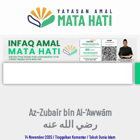
E
Lewati
m
ke
a
i
konten
l
Search
Az-Zubair bin Al-‘Awwām
رضي الله عنه
14 November 2025
/
Tinggalkan Komentar
/
Tokoh Dunia Islam