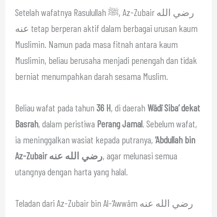
Setelah wafatnya Rasulullah ﷺ, Az-Zubair رضي الله
عنه tetap berperan aktif dalam berbagai urusan kaum
Muslimin. Namun pada masa fitnah antara kaum
Muslimin, beliau berusaha menjadi penengah dan tidak
berniat menumpahkan darah sesama Muslim.
Beliau wafat pada tahun
36 H
, di daerah
Wādī Siba‘ dekat
Basrah
, dalam peristiwa
Perang Jamal
. Sebelum wafat,
ia meninggalkan wasiat kepada putranya,
‘Abdullah bin
Az-Zubair رضي الله عنه
, agar melunasi semua
utangnya dengan harta yang halal.
Teladan dari Az-Zubair bin Al-‘Awwām رضي الله عنه