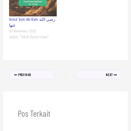
Asmā’ binti Abī Bakr رضي الله
عنها
30 November 2025
dalam "Tokoh Dunia Islam"
PREVIOUS
NEXT
Pos Terkait