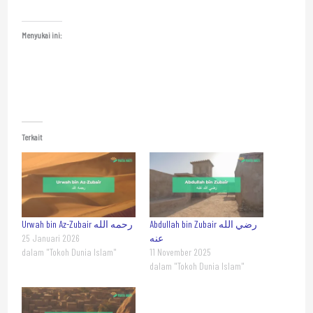
Menyukai ini:
Terkait
Abdullah bin Zubair رضي الله
Urwah bin Az-Zubair رحمه الله
25 Januari 2026
عنه
dalam "Tokoh Dunia Islam"
11 November 2025
dalam "Tokoh Dunia Islam"