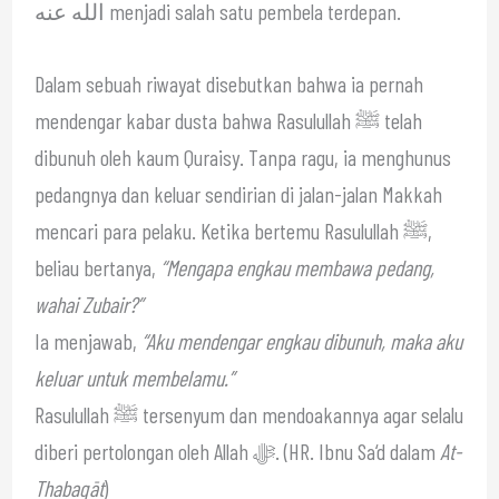
الله عنه menjadi salah satu pembela terdepan.
Dalam sebuah riwayat disebutkan bahwa ia pernah
mendengar kabar dusta bahwa Rasulullah ﷺ telah
dibunuh oleh kaum Quraisy. Tanpa ragu, ia menghunus
pedangnya dan keluar sendirian di jalan-jalan Makkah
mencari para pelaku. Ketika bertemu Rasulullah ﷺ,
beliau bertanya,
“Mengapa engkau membawa pedang,
wahai Zubair?”
Ia menjawab,
“Aku mendengar engkau dibunuh, maka aku
keluar untuk membelamu.”
Rasulullah ﷺ tersenyum dan mendoakannya agar selalu
diberi pertolongan oleh Allah ﷻ. (HR. Ibnu Sa‘d dalam
At-
Thabaqāt
)