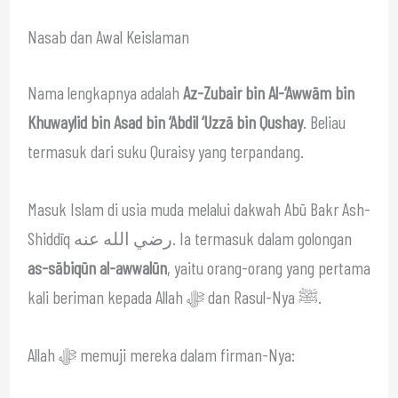
Nasab dan Awal Keislaman
Nama lengkapnya adalah
Az-Zubair bin Al-‘Awwām bin
Khuwaylid bin Asad bin ‘Abdil ‘Uzzā bin Qushay
. Beliau
termasuk dari suku Quraisy yang terpandang.
Masuk Islam di usia muda melalui dakwah Abū Bakr Ash-
Shiddīq رضي الله عنه. Ia termasuk dalam golongan
as-sābiqūn al-awwalūn
, yaitu orang-orang yang pertama
kali beriman kepada Allah ﷻ dan Rasul-Nya ﷺ.
Allah ﷻ memuji mereka dalam firman-Nya: