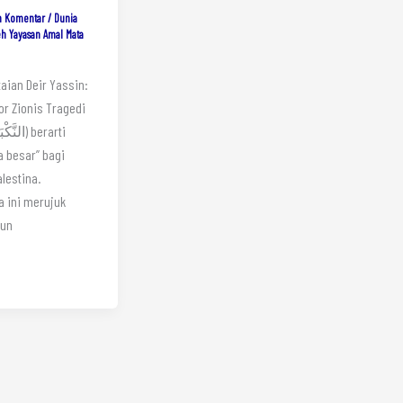
n Komentar
/
Dunia
eh
Yayasan Amal Mata
ian Deir Yassin:
or Zionis Tragedi
 besar” bagi
alestina.
a ini merujuk
hun