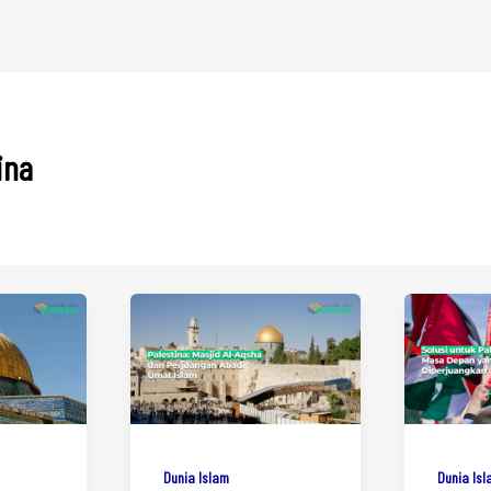
ina
Dunia Islam
Dunia Is