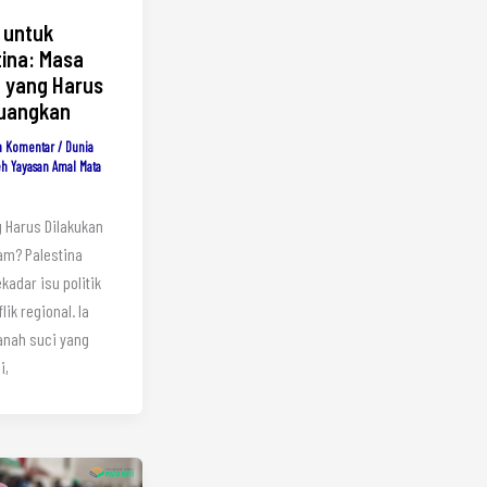
 untuk
tina: Masa
 yang Harus
juangkan
n Komentar
/
Dunia
eh
Yayasan Amal Mata
 Harus Dilakukan
am? Palestina
kadar isu politik
lik regional. Ia
anah suci yang
i,