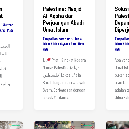
n
Palestina: Masjid
Solusi
t
Al-Aqsha dan
Pales
Perjuangan Abadi
Depan
/
Khutbah
Umat Islam
Diper
 Amal Mata
Tinggalkan Komentar
/
Dunia
Tinggalka
Islam
/ Oleh
Yayasan Amal Mata
Islam
/ Ol
Hati
Hati
لله ا
1.
Profil Singkat Negara
Apa yang
ال
Nama: Palestina (دولة
Umat Isl
قبلت
فلسطين) Lokasi: Asia
bukan se
ال
Barat, bagian dari wilayah
atau konf
والمعر
Syam. Berbatasan dengan
adalah t
Israel, Yordania,
diberkah