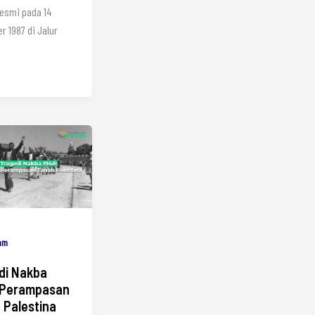
esmi pada 14
 1987 di Jalur
lam
di Nakba
 Perampasan
 Palestina