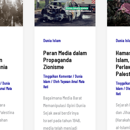
Dunia Islam
Dunia Is
Peran Media dalam
Hamas
n
Propaganda
Islam,
nia
Zionisme
Perla
Pales
Tinggalkan Komentar
/
Dunia
Islam
/ Oleh
Yayasan Amal Mata
/
Dunia
Tinggalka
Hati
Amal Mata
Islam
/ Ol
Hati
Bagaimana Media Barat
ara
Sejarah
Memanipulasi Opini Dunia
Palestina
dan Jih
Sejak awal berdirinya
jahan
(Haraka
Israel pada tahun 1948,
al-Islam
media telah menjadi