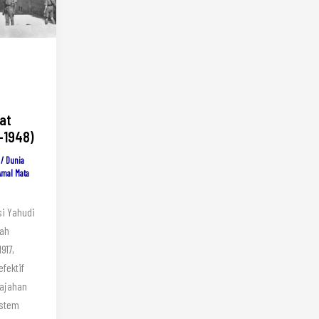
at
7–1948)
/
Dunia
Amal Mata
i Yahudi
lah
917,
efektif
jajahan
istem