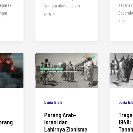
negara-
secara r
senjata utama dalam
ngat
Desember
proyek
an
Gaza,
Dunia Islam
Dunia Is
Perang Arab-
Trage
erang
Israel dan
1948:
Lahirnya Zionisme
Tanah