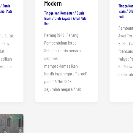
Modern
/
Dunia
Tinggalka
Amal Mata
Islam
/ Ol
Tinggalkan Komentar
/
Dunia
Hati
Islam
/ Oleh
Yayasan Amal Mata
Hati
Pembanta
Perang 1948: Perang
id Sejak
Awal Ter
Pembentukan Israel
ah Gaza
Nakba (النَّكْبَة) berarti
Setelah Zionis secara
dat
“bencana
sepihak
jadikan
rakyat P
memproklamasikan
erbesar
Peristiw
berdirinya negara “Israel”
pada ta
pada 14 Mei 1948,
sejumlah negara Arab