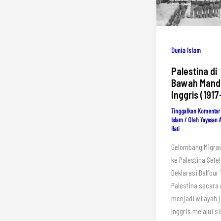
Dunia Islam
Palestina di
Bawah Mand
Inggris (191
Tinggalkan Komentar
Islam
/ Oleh
Yayasan 
Hati
Gelombang Migras
ke Palestina Sete
Deklarasi Balfour 1
Palestina secara 
menjadi wilayah 
Inggris melalui s