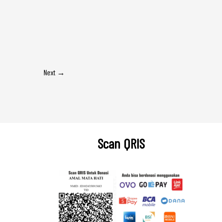
Next
→
Scan QRIS