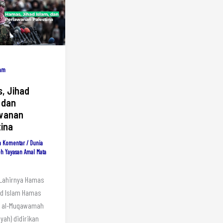
lam
, Jihad
 dan
wanan
tina
n Komentar
/
Dunia
eh
Yayasan Amal Mata
 Lahirnya Hamas
ad Islam Hamas
h al-Muqawamah
iyah) didirikan