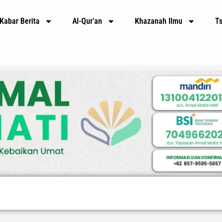
Kabar Berita
Al-Qur’an
Khazanah Ilmu
T