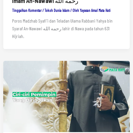
Imam An-Nawawi رحمه الله
Tinggalkan Komentar
/
Tokoh Dunia Islam
/ Oleh
Yayasan Amal Mata Hati
Poros Madzhab Syafi’i dan Teladan Ulama Rabbani Yahya bin
Syaraf An-Nawawi رحمه الله lahir di Nawa pada tahun 631
Hijriah.