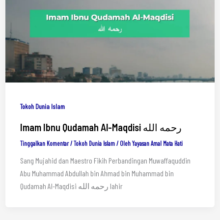
Tokoh Dunia Islam
Imam Ibnu Qudamah Al-Maqdisi رحمه الله
Tinggalkan Komentar
/
Tokoh Dunia Islam
/ Oleh
Yayasan Amal Mata Hati
Sang Mujahid dan Maestro Fikih Perbandingan Muwaffaquddin
Abu Muhammad Abdullah bin Ahmad bin Muhammad bin
Qudamah Al-Maqdisi رحمه الله lahir