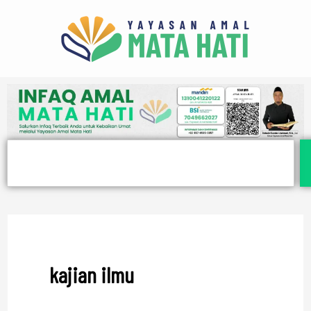
Lewati
ke
konten
Search
kajian ilmu