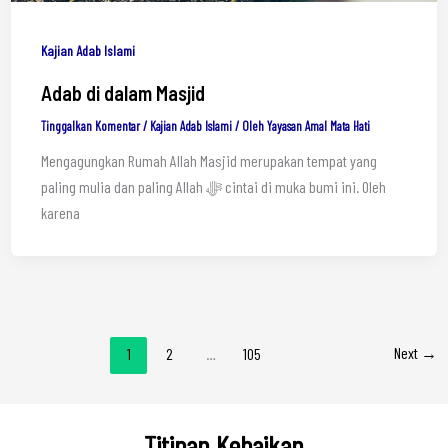
Kajian Adab Islami
Adab di dalam Masjid
Tinggalkan Komentar
/
Kajian Adab Islami
/ Oleh
Yayasan Amal Mata Hati
Mengagungkan Rumah Allah Masjid merupakan tempat yang
paling mulia dan paling Allah ﷻ cintai di muka bumi ini. Oleh
karena
Next
→
1
2
…
105
Titipan Kebaikan