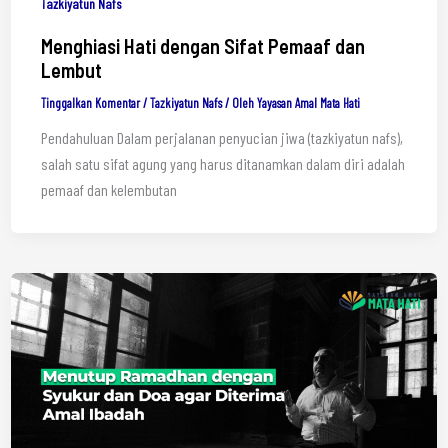
Tazkiyatun Nafs
Menghiasi Hati dengan Sifat Pemaaf dan
Lembut
Tinggalkan Komentar
/
Tazkiyatun Nafs
/ Oleh
Yayasan Amal Mata Hati
Pendahuluan Dalam perjalanan penyucian jiwa (tazkiyatun nafs),
salah satu sifat agung yang harus ditanamkan dalam diri adalah
pemaaf dan kelembutan