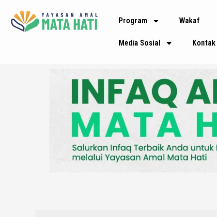
Lewati
Skip
Program
Wakaf
ke
to
konten
PDF
Media Sosial
Kontak
content