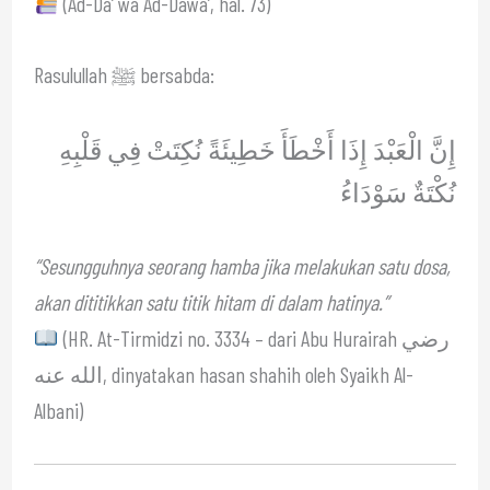
(Ad-Da’ wa Ad-Dawa’, hal. 73)
Rasulullah ﷺ bersabda:
إِنَّ الْعَبْدَ إِذَا أَخْطَأَ خَطِيئَةً نُكِتَتْ فِي قَلْبِهِ
نُكْتَةٌ سَوْدَاءُ
“Sesungguhnya seorang hamba jika melakukan satu dosa,
akan dititikkan satu titik hitam di dalam hatinya.”
(HR. At-Tirmidzi no. 3334 – dari Abu Hurairah رضي
الله عنه, dinyatakan hasan shahih oleh Syaikh Al-
Albani)