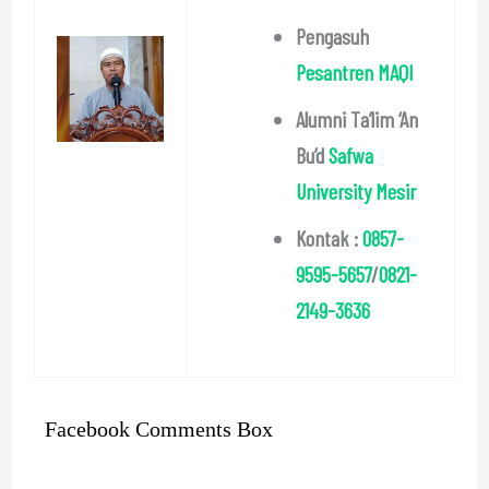
Pengasuh
Pesantren MAQI
Alumni Ta’lim ‘An
Bu’d
Safwa
University Mesir
Kontak :
0857-
9595-5657
/
0821-
2149-3636
Facebook Comments Box