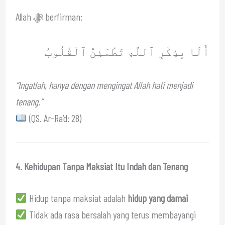
Allah ﷻ berfirman:
أَلَا بِذِكْرِ ٱللَّهِ تَطْمَئِنُّ ٱلْقُلُوبُ
“Ingatlah, hanya dengan mengingat Allah hati menjadi
tenang.”
(QS. Ar-Ra’d: 28)
4. Kehidupan Tanpa Maksiat Itu Indah dan Tenang
Hidup tanpa maksiat adalah
hidup yang damai
Tidak ada rasa bersalah yang terus membayangi