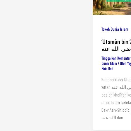
Tokoh Dunia Islam
‘Utsmān bin 
ي الله عنه
Tinggalkan Komentar
Dunia Islam
/ Oleh
Ya
Mata Hati
Pendahuluan ‘Uts
‘Affān رضي الله عنه
adalah khalifah k
umat Islam setel
Bakr Ash-Shiddīq رضي
الله عنه dan