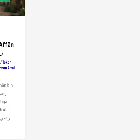
‘Affān
رض
/
Tokoh
yasan Amal
mān bin
etiga
ah Abu