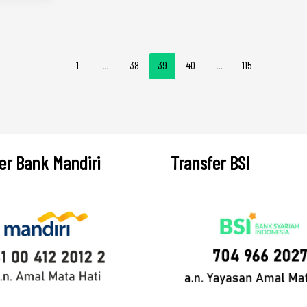
1
…
38
39
40
…
115
er Bank Mandiri
Transfer BSI