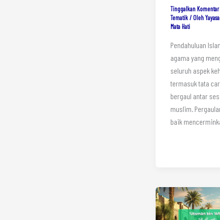
Tinggalkan Komentar
Tematik
/ Oleh
Yayasa
Mata Hati
Pendahuluan Isla
agama yang meng
seluruh aspek ke
termasuk tata ca
bergaul antar se
muslim. Pergaula
baik mencermink