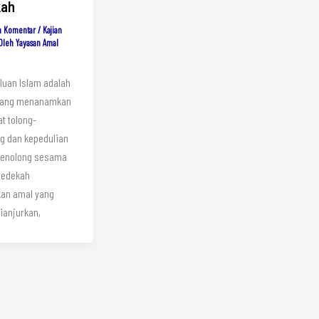
kah
n Komentar
/
Kajian
Oleh
Yayasan Amal
luan Islam adalah
yang menanamkan
t tolong-
g dan kepedulian
 Menolong sesama
sedekah
an amal yang
ianjurkan,