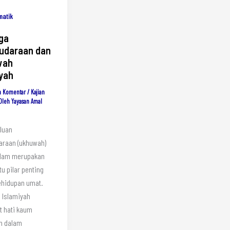
matik
ga
udaraan dan
wah
iyah
n Komentar
/
Kajian
Oleh
Yayasan Amal
luan
araan (ukhuwah)
slam merupakan
tu pilar penting
ehidupan umat.
 Islamiyah
t hati kaum
n dalam