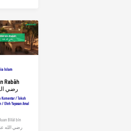
ia Islam
bin Rabāh
رضي الل
n Komentar
/
Tokoh
m
/ Oleh
Yayasan Amal
uan Bilāl bin