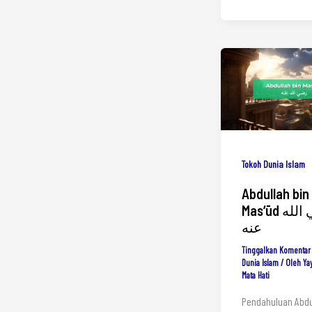
Tokoh Dunia Islam
Abdullah bin
Mas‘ūd رضي الله
عنه
Tinggalkan Komentar
Dunia Islam
/ Oleh
Ya
Mata Hati
Pendahuluan Abdu