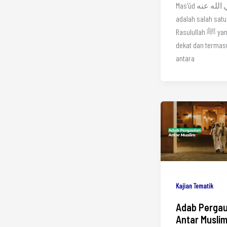
Mas‘ūd رضي الله عنه
adalah salah sat
Rasulullah ﷺ yang paling
dekat dan termas
antara
Kajian Tematik
Adab Pergau
Antar Musli