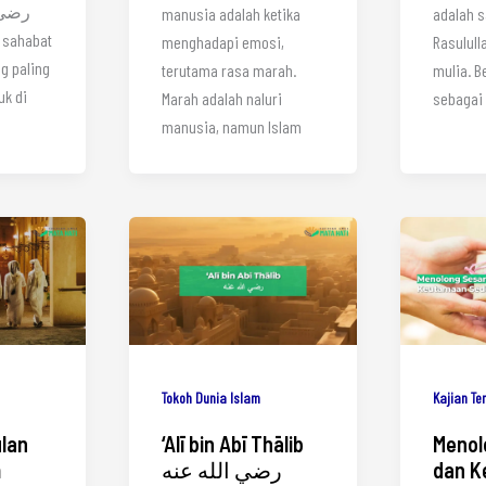
manusia adalah ketika
adalah s
u sahabat
menghadapi emosi,
Rasulullah ﷺ yang p
terutama rasa marah.
mulia. B
uk di
Marah adalah naluri
sebagai
manusia, namun Islam
Tokoh Dunia Islam
Kajian Te
lan
‘Alī bin Abī Thālib
Menol
m
رضي الله عنه
dan K