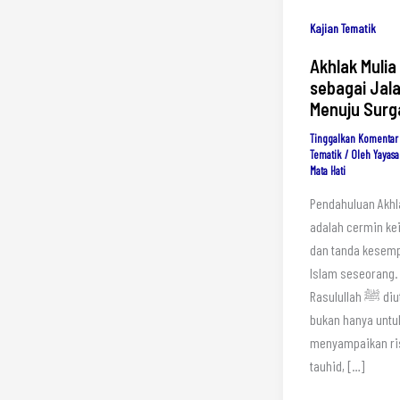
Kajian Tematik
Akhlak Mulia
sebagai Jal
Menuju Surg
Tinggalkan Komentar
Tematik
/ Oleh
Yayasa
Mata Hati
Pendahuluan Akhl
adalah cermin k
dan tanda kesem
Islam seseorang.
Rasulullah ﷺ diutus
bukan hanya untu
menyampaikan ri
tauhid, […]