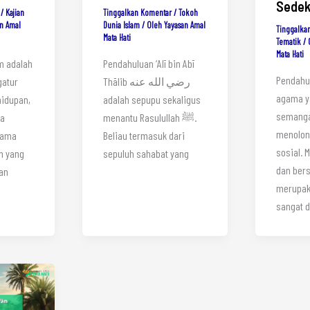
Sede
/
Kajian
Tinggalkan Komentar
/
Tokoh
n Amal
Dunia Islam
/ Oleh
Yayasan Amal
Tinggalka
Mata Hati
Tematik
/ 
Mata Hati
m adalah
Pendahuluan ‘Alī bin Abī
Pendahu
atur
Thālib رضي الله عنه
agama 
hidupan,
adalah sepupu sekaligus
semanga
ra
menantu Rasulullah ﷺ.
menolon
sama
Beliau termasuk dari
sosial.
n yang
sepuluh sahabat yang
dan ber
an
merupak
sangat d