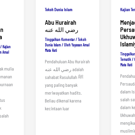
Kajian Te
Tokoh Dunia Islam
Menja
Abu Hurairah
an
Persa
رضي الله عنه
a
Ukhu
Tinggalkan Komentar
/
Tokoh
Islam
Dunia Islam
/ Oleh
Yayasan Amal
/
Kajian
Mata Hati
n Amal
Tinggalka
Tematik
/ 
Pendahuluan Abu Hurairah
Mata Hati
ak mulia
رضي الله عنه adalah
Pendahu
eimanan
sahabat Rasulullah ﷺ
Persaud
purnaan
yang paling banyak
dalam I
meriwayatkan hadits.
salah sa
Beliau dikenal karena
dalam k
k
kecintaan luar
Ukhuwah
salah
mengika
muslimi