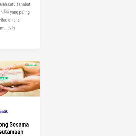
alah satu sahabat
aling
eliau dikenal
 muadzin
matik
ong Sesama
eutamaan