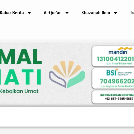
Kabar Berita
Al-Qur’an
Khazanah Ilmu
T