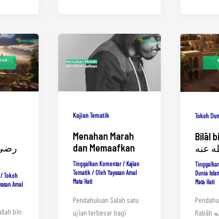
Kajian Tematik
Tokoh Dun
Menahan Marah
Bilāl 
dan Memaafkan
ه عنه
Tinggalkan Komentar
/
Kajian
Tinggalka
Tematik
/ Oleh
Yayasan Amal
Dunia Isla
/
Tokoh
Mata Hati
Mata Hati
yasan Amal
Pendahuluan Salah satu
Pendahul
llah bin
ujian terbesar bagi
Rabāh رضي الله عنه