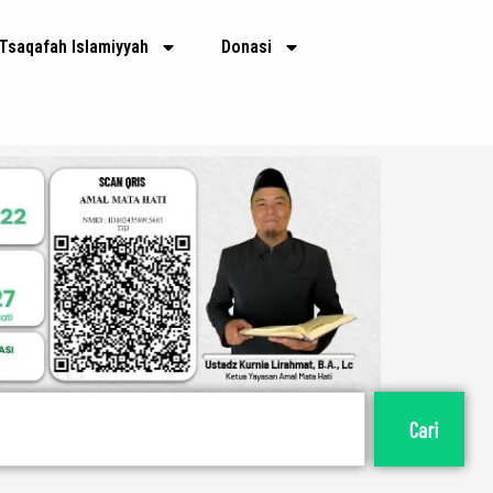
Tsaqafah Islamiyyah
Donasi
Cari