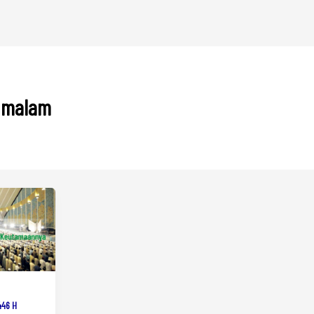
t malam
446 H