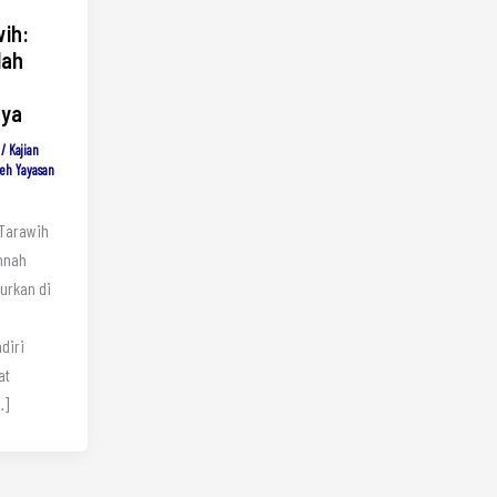
wih:
lah
ya
/
Kajian
leh
Yayasan
 Tarawih
nnah
urkan di
at
…]