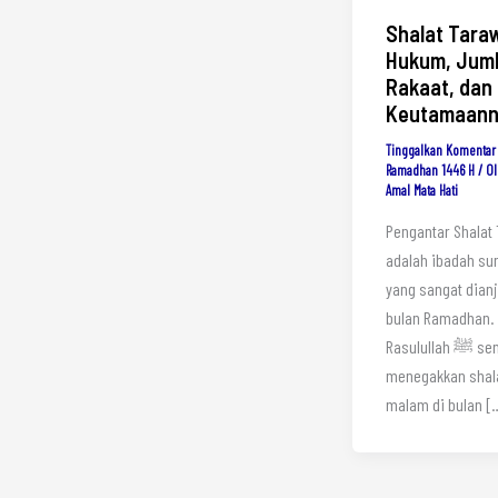
Shalat Tara
Hukum, Jum
Rakaat, dan
Keutamaann
Tinggalkan Komentar
Ramadhan 1446 H
/ O
Amal Mata Hati
Pengantar Shalat
adalah ibadah su
yang sangat dianj
bulan Ramadhan.
Rasulullah ﷺ sendiri
menegakkan shal
malam di bulan [