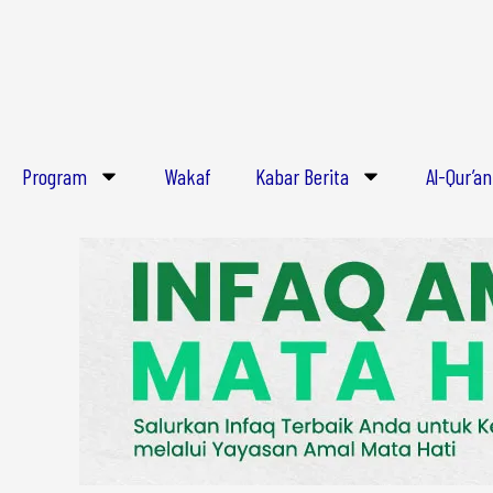
Lewati
ke
konten
Program
Wakaf
Kabar Berita
Al-Qur’an