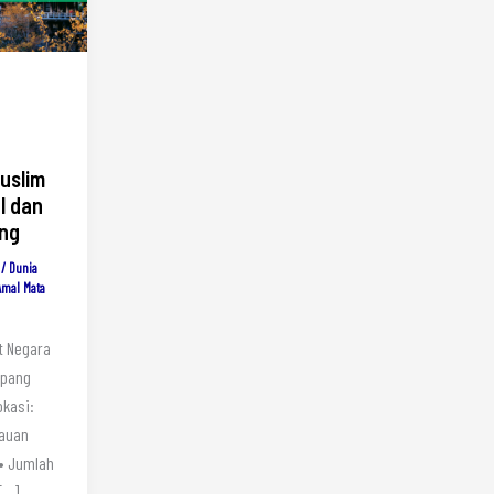
uslim
l dan
ng
/
Dunia
Amal Mata
at Negara
epang
okasi:
lauan
t• Jumlah
[…]