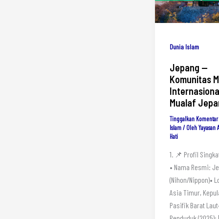
Dunia Islam
Jepang —
Komunitas M
Internasiona
Mualaf Jepa
Tinggalkan Komentar
Islam
/ Oleh
Yayasan 
Hati
1. 📌 Profil Singk
• Nama Resmi: J
(Nihon/Nippon)• L
Asia Timur, Kepu
Pasifik Barat Lau
Penduduk (2025): 