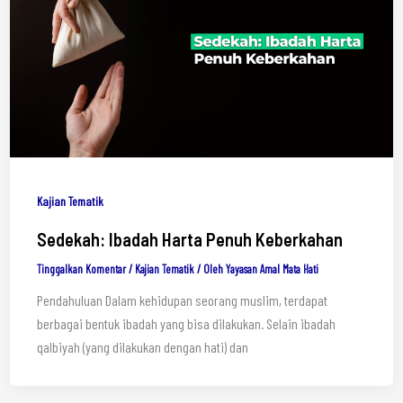
Kajian Tematik
Sedekah: Ibadah Harta Penuh Keberkahan
Tinggalkan Komentar
/
Kajian Tematik
/ Oleh
Yayasan Amal Mata Hati
Pendahuluan Dalam kehidupan seorang muslim, terdapat
berbagai bentuk ibadah yang bisa dilakukan. Selain ibadah
qalbiyah (yang dilakukan dengan hati) dan