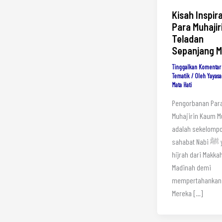
Kisah Inspira
Para Muhajir
Teladan
Sepanjang 
Tinggalkan Komentar
Tematik
/ Oleh
Yayasa
Mata Hati
Pengorbanan Par
Muhajirin Kaum M
adalah sekelomp
sahabat Nabi ﷺ yang
hijrah dari Makka
Madinah demi
mempertahankan
Mereka […]