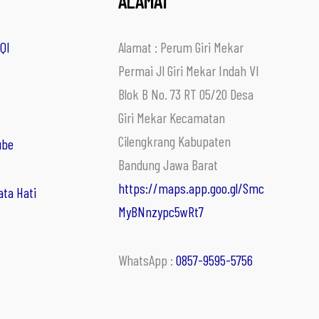
ALAMAT
QI
Alamat : Perum Giri Mekar
Permai Jl Giri Mekar Indah VI
Blok B No. 73 RT 05/20 Desa
Giri Mekar Kecamatan
Cilengkrang Kabupaten
ube
Bandung Jawa Barat
https://maps.app.goo.gl/Smc
ata Hati
MyBNnzypc5wRt7
WhatsApp :
0857-9595-5756