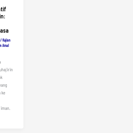
tif
in:
Masa
/
Kajian
n Amal
a
uhajirin
ok
h ke
 iman.