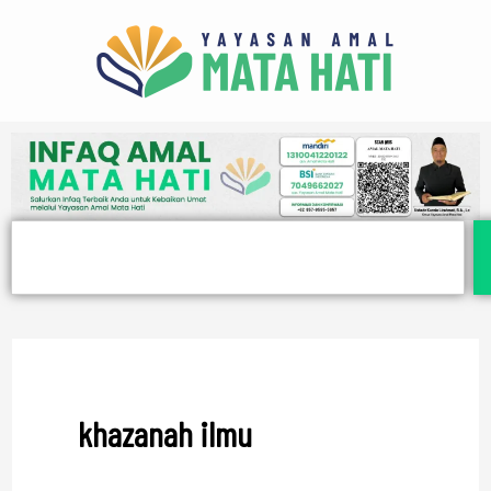
Lewati
ke
konten
Search
khazanah ilmu