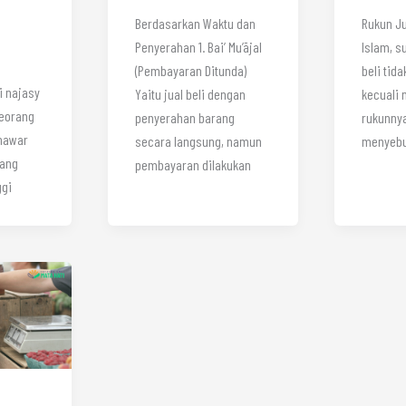
Berdasarkan Waktu dan
Rukun Ju
Penyerahan 1. Bai’ Mu’ājal
Islam, s
(Pembayaran Ditunda)
beli tid
i najasy
Yaitu jual beli dengan
kecuali
seorang
penyerahan barang
rukunnya
nawar
secara langsung, namun
menyebu
rang
pembayaran dilakukan
ggi