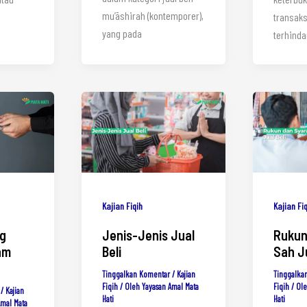
mu’āshirah (kontemporer),
transaks
yang pada
terhinda
Kajian Fiqih
Kajian Fi
ng
Jenis-Jenis Jual
Rukun
am
Beli
Sah Ju
Tinggalkan Komentar
/
Kajian
Tinggalka
Fiqih
/ Oleh
Yayasan Amal Mata
Fiqih
/ Ol
/
Kajian
Hati
Hati
Amal Mata