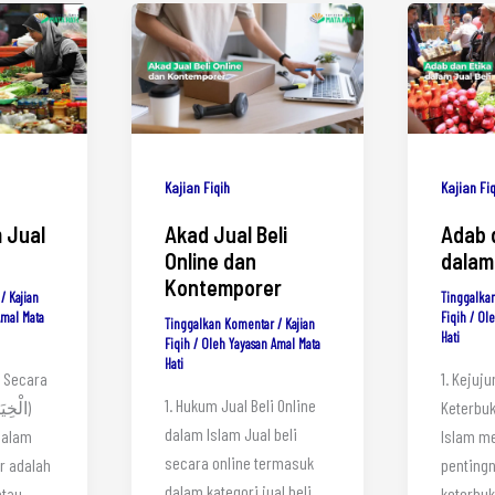
Kajian Fiqih
Kajian Fi
 Jual
Akad Jual Beli
Adab 
Online dan
dalam 
Kontemporer
/
Kajian
Tinggalka
Amal Mata
Fiqih
/ Ol
Tinggalkan Komentar
/
Kajian
Hati
Fiqih
/ Oleh
Yayasan Amal Mata
Hati
r Secara
1. Kejuj
1. Hukum Jual Beli Online
Keterbu
dalam Islam Jual beli
Dalam
Islam m
secara online termasuk
ar adalah
pentingn
dalam kategori jual beli
atau
keterbu