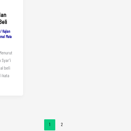
dan
eli
/
Kajian
Amal Mata
 Menurut
 Syar’i
al beli
1
2