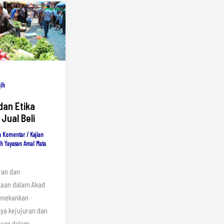
qih
dan Etika
Jual Beli
n Komentar
/
Kajian
eh
Yayasan Amal Mata
uran dan
kaan dalam Akad
enekankan
ya kejujuran dan
kaan dalam