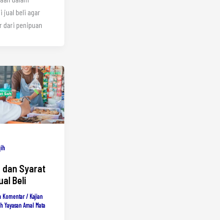
i jual beli agar
r dari penipuan
qih
 dan Syarat
al Beli
n Komentar
/
Kajian
eh
Yayasan Amal Mata