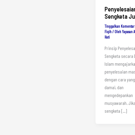
Penyelesaia
Sengketa Jua
Tinggalkan Komentar
Fiqih
/ Oleh
Yayasan 
Hati
Prinsip Penyeles
Sengketa secara
Islam mengajark
penyelesaian ma
dengan cara yang 
damai, dan
mengedepankan
musyawarah. Jika
sengketa […]