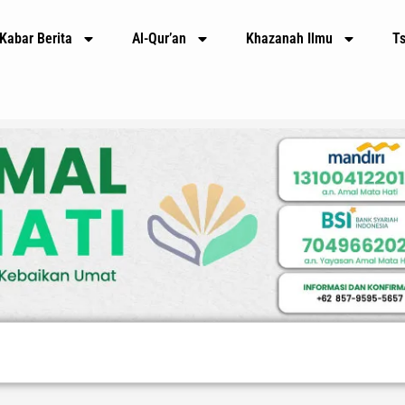
Kabar Berita
Al-Qur’an
Khazanah Ilmu
T