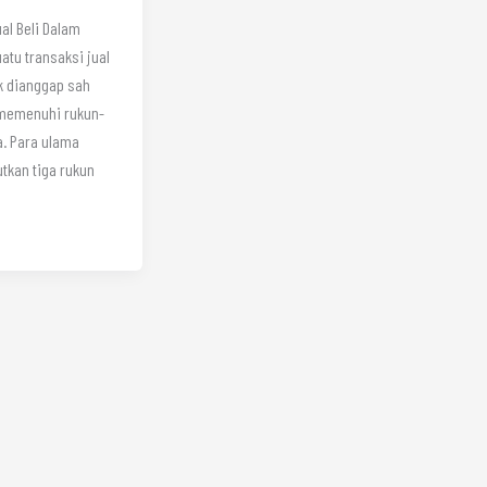
al Beli Dalam
uatu transaksi jual
ak dianggap sah
 memenuhi rukun-
. Para ulama
tkan tiga rukun