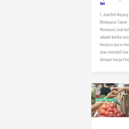
Hati
1. Jual Beli Najasy
(Rekayasa Tawar-
Menawar) Jual bel
adalah ketika se
berpura-pura me
atau membeli ba
dengan harga tin