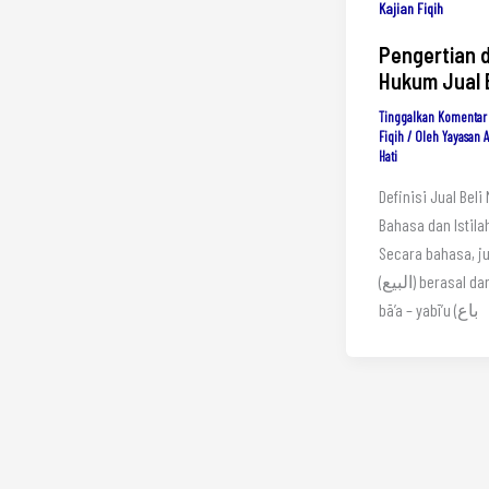
Kajian Fiqih
Pengertian 
Hukum Jual B
Tinggalkan Komentar
Fiqih
/ Oleh
Yayasan 
Hati
Definisi Jual Beli
Bahasa dan Istilah
Secara bahasa, ju
(البيع) berasal dari kata
bā’a – yabī’u (باع