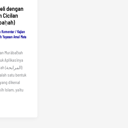
Beli dengan
 Cicilan
baḥah)
n Komentar
/
Kajian
eh
Yayasan Amal Mata
ian Murābaḥah
uk Aplikasinya
المرا)
alah satu bentuk
 yang dikenal
kih Islam, yaitu