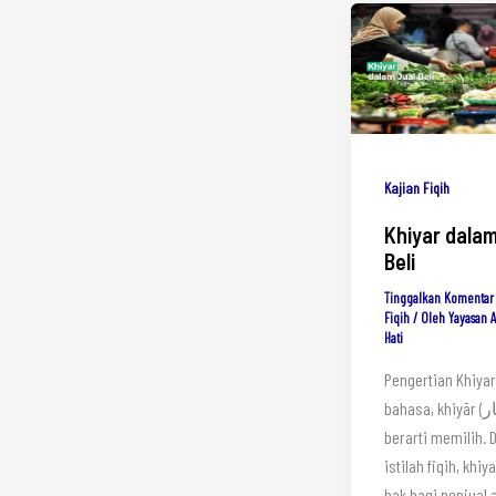
Kajian Fiqih
Khiyar dalam
Beli
Tinggalkan Komentar
Fiqih
/ Oleh
Yayasan 
Hati
Pengertian Khiya
bahasa, khiyār (الْخِيَار)
berarti memilih. 
istilah fiqih, khiy
hak bagi penjual 