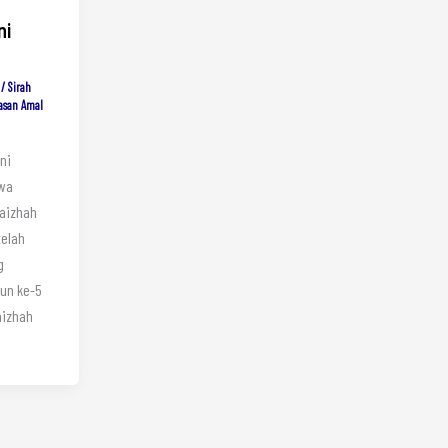
ni
/
Sirah
asan Amal
ni
iwa
aizhah
telah
g
un ke-5
aizhah