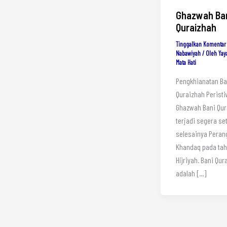
Ghazwah Ba
Quraizhah
Tinggalkan Komentar
Nabawiyah
/ Oleh
Yay
Mata Hati
Pengkhianatan Ba
Quraizhah Perist
Ghazwah Bani Qur
terjadi segera se
selesainya Peran
Khandaq pada tah
Hijriyah. Bani Qur
adalah […]